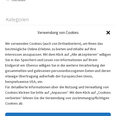
Kategorien
Verwendung von Cookies
Bücher für euch angeschaut
Wir verwenden Cookies (auch von Drittanbietern), um Ihnen das
Lichtechtheit und Waschfestigkeit
bestmögliche Online-Erlebnis zu bieten und Inhalte auf Ihre
Pflanzenfarben
Interessen anzupassen. Mit dem Klick auf „Alle akzeptieren“ willigen
Sie in das Speichern und Lesen von Informationen auf Ihrem
Über mich
Endgerät ein. Ebenso willigen Sie in die weitere Verarbeitung der
Uncategorized
gesammelten und gelesenen personenbezogenen Daten und deren
etwaige Übertragung außerhalb der Europäischen Union,
beispielsweise USA, ein.
Für detaillierte Informationen über die Nutzung und Verwaltung von
Cookies klicken Sie bitte auf „Anpassen“. Mit dem Klick auf „Cookies
verbieten“ lehnen Sie die Verwendung von zustimmungspflichtigen
Cookies ab.
© Litzi Garn 2026
Datenschutzerklärung
Erstellt mit WooCommerce
.