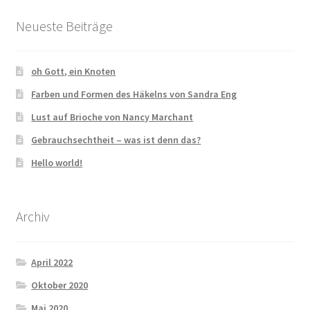
Impressum
Neueste Beiträge
AGB & Widerrufsbelehrung
oh Gott, ein Knoten
Cookie Policy (EU)
Farben und Formen des Häkelns von Sandra Eng
Lust auf Brioche von Nancy Marchant
Gebrauchsechtheit – was ist denn das?
Hello world!
Archiv
April 2022
Oktober 2020
Mai 2020