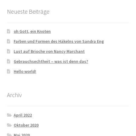
Impressum
Neueste Beiträge
AGB & Widerrufsbelehrung
oh Gott, ein Knoten
Cookie Policy (EU)
Farben und Formen des Häkelns von Sandra Eng
Lust auf Brioche von Nancy Marchant
Gebrauchsechtheit – was ist denn das?
Hello world!
Archiv
April 2022
Oktober 2020
Mai 2020