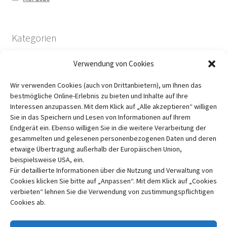
Kategorien
Verwendung von Cookies
Bücher für euch angeschaut
Wir verwenden Cookies (auch von Drittanbietern), um Ihnen das
Lichtechtheit und Waschfestigkeit
bestmögliche Online-Erlebnis zu bieten und Inhalte auf Ihre
Pflanzenfarben
Interessen anzupassen. Mit dem Klick auf „Alle akzeptieren“ willigen
Sie in das Speichern und Lesen von Informationen auf Ihrem
Über mich
Endgerät ein. Ebenso willigen Sie in die weitere Verarbeitung der
Uncategorized
gesammelten und gelesenen personenbezogenen Daten und deren
etwaige Übertragung außerhalb der Europäischen Union,
beispielsweise USA, ein.
Für detaillierte Informationen über die Nutzung und Verwaltung von
Cookies klicken Sie bitte auf „Anpassen“. Mit dem Klick auf „Cookies
verbieten“ lehnen Sie die Verwendung von zustimmungspflichtigen
Cookies ab.
© Litzi Garn 2026
Datenschutzerklärung
Erstellt mit WooCommerce
.