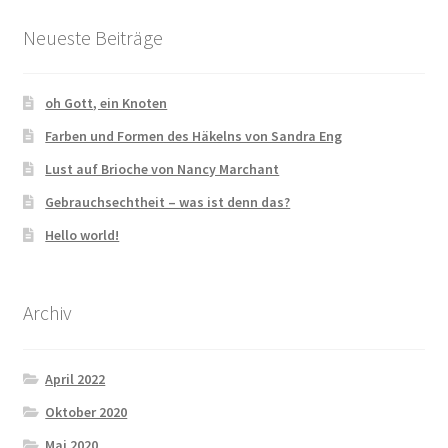
Impressum
Neueste Beiträge
AGB & Widerrufsbelehrung
oh Gott, ein Knoten
Cookie Policy (EU)
Farben und Formen des Häkelns von Sandra Eng
Lust auf Brioche von Nancy Marchant
Gebrauchsechtheit – was ist denn das?
Hello world!
Archiv
April 2022
Oktober 2020
Mai 2020