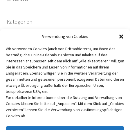
Kategorien
Verwendung von Cookies
Bücher für euch angeschaut
Wir verwenden Cookies (auch von Drittanbietern), um Ihnen das
Lichtechtheit und Waschfestigkeit
bestmögliche Online-Erlebnis zu bieten und Inhalte auf Ihre
Pflanzenfarben
Interessen anzupassen. Mit dem Klick auf „Alle akzeptieren“ willigen
Sie in das Speichern und Lesen von Informationen auf Ihrem
Über mich
Endgerät ein. Ebenso willigen Sie in die weitere Verarbeitung der
Uncategorized
gesammelten und gelesenen personenbezogenen Daten und deren
etwaige Übertragung außerhalb der Europäischen Union,
beispielsweise USA, ein.
Für detaillierte Informationen über die Nutzung und Verwaltung von
Cookies klicken Sie bitte auf „Anpassen“. Mit dem Klick auf „Cookies
verbieten“ lehnen Sie die Verwendung von zustimmungspflichtigen
Cookies ab.
© Litzi Garn 2026
Datenschutzerklärung
Erstellt mit WooCommerce
.