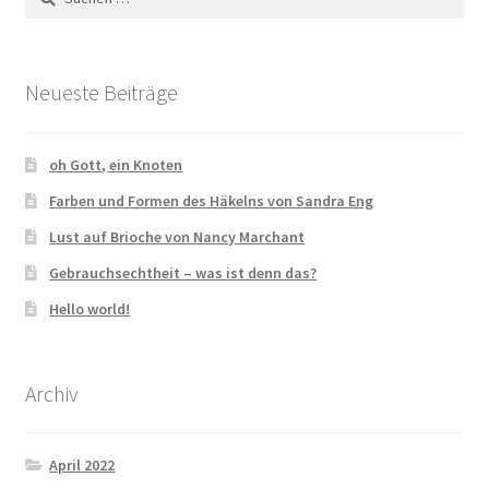
nach:
Impressum
AGB & Widerrufsbelehrung
Neueste Beiträge
Cookie Policy (EU)
oh Gott, ein Knoten
Farben und Formen des Häkelns von Sandra Eng
Lust auf Brioche von Nancy Marchant
Gebrauchsechtheit – was ist denn das?
Hello world!
Archiv
April 2022